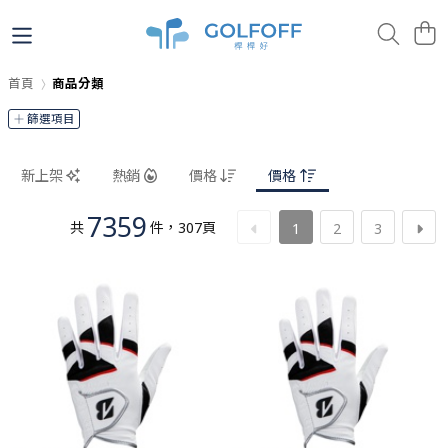
首頁
商品分類
篩選項目
新上架
熱銷
價格
價格
7359
共
件
，
307
頁
1
2
3