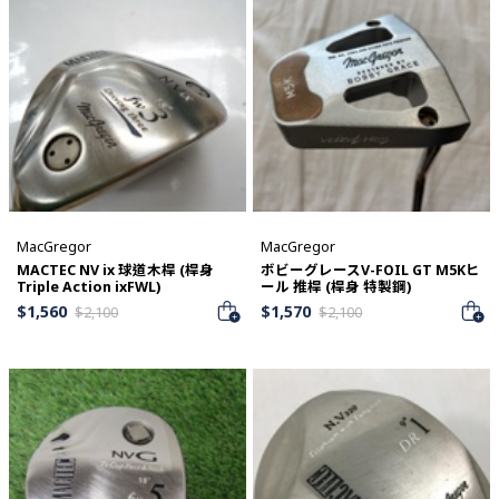
MacGregor
MacGregor
MACTEC NV ix 球道木桿 (桿身
ボビーグレースV-FOIL GT M5Kヒ
Triple Action ixFWL)
ール 推桿 (桿身 特製鋼)
$
1,560
$
1,570
$
2,100
$
2,100