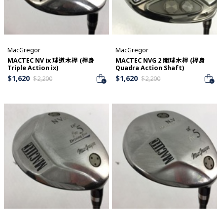
MacGregor
MacGregor
MACTEC NV ix 球道木桿 (桿身
MACTEC NVG 2 開球木桿 (桿身
Triple Action ix)
Quadra Action Shaft)
$
1,620
$
1,620
$
2,200
$
2,200