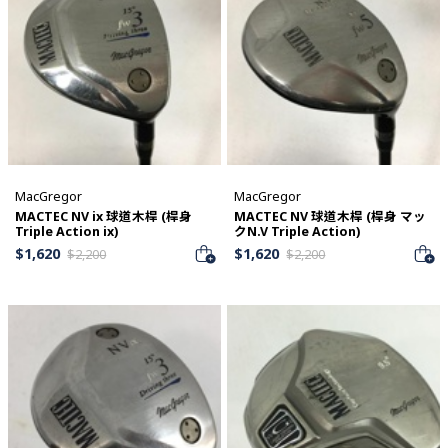
MacGregor
MacGregor
MACTEC NV ix 球道木桿 (桿身
MACTEC NV 球道木桿 (桿身 マッ
Triple Action ix)
クN.V Triple Action)
$
1,620
$
1,620
$
2,200
$
2,200