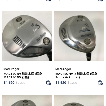
MacGregor
MacGregor
MACTEC NV 球道木桿 (桿身
MACTEC NV ix 球道木桿 (桿身
MACTEC NV 石墨)
Triple Action ix)
$
1,620
$
1,620
$
2,200
$
2,200