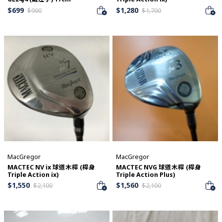
$
699
$
1,280
$
900
$
1,700
MacGregor
MacGregor
MACTEC NV ix 球道木桿 (桿身
MACTEC NVG 球道木桿 (桿身
Triple Action ix)
Triple Action Plus)
$
1,550
$
1,560
$
2,100
$
2,100