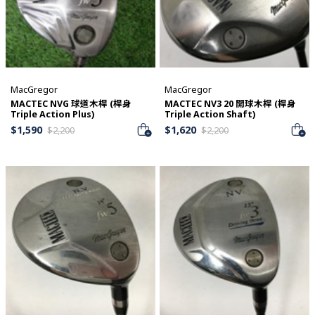
MacGregor
MacGregor
MACTEC NVG 球道木桿 (桿身
MACTEC NV3 20 開球木桿 (桿身
Triple Action Plus)
Triple Action Shaft)
$
1,590
$
1,620
$
2,200
$
2,200