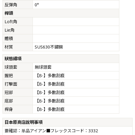
反彈角
0°
桿頭
Loft角
Lie角
體積
材質
SUS630不鏽鋼
狀態細項
球頭套
無球頭套
握把
【B-】多數刮痕
打擊面
【B-】多數刮痕
冠部
【B-】多數刮痕
底部
【B-】多數刮痕
桿身
【B-】多數刮痕
日本原商店說明事項
要確認：単品アイアン■フレックスコード：3332