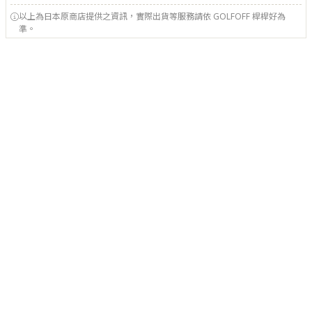
以上為日本原商店提供之資訊，實際出貨等服務請依 GOLFOFF 桿桿好為
準。