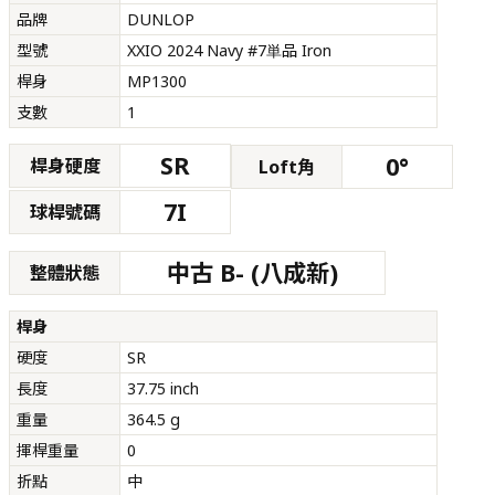
品牌
DUNLOP
型號
XXIO 2024 Navy #7単品 Iron
桿身
MP1300
支數
1
SR
0°
桿身硬度
Loft角
7I
球桿號碼
中古 B- (八成新)
整體狀態
桿身
硬度
SR
長度
37.75 inch
重量
364.5 g
揮桿重量
0
折點
中