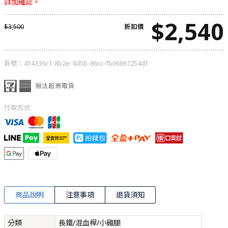
詳加確認。
$
2,540
$
3,500
折扣價
貨號：
454336c1-8b2e-4d5b-86cc-fb06867254df
無法超商取貨
付款方式
商品說明
注意事項
退貨須知
分類
長鐵/混血桿/小雞腿