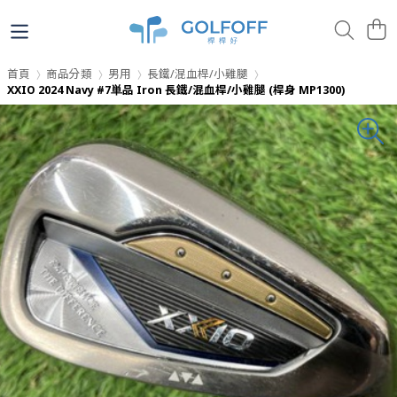
首頁
商品分類
男用
長鐵/混血桿/小雞腿
XXIO 2024 Navy #7単品 Iron 長鐵/混血桿/小雞腿 (桿身 MP1300)