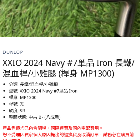
DUNLOP
XXIO 2024 Navy #7単品 Iron 長鐵/
混血桿/小雞腿 (桿身 MP1300)
分類: 長鐵/混血桿/小雞腿
型號: XXIO 2024 Navy #7単品 Iron
桿身: MP1300
桿號: 7I
硬度: SR
整體狀態: 中古 B- (八成新)
產品售價均已內含關稅、國際運費及國內宅配費用。
恕不受理因買家個人原因提出的退換貨及取消訂單，請務必在購買前