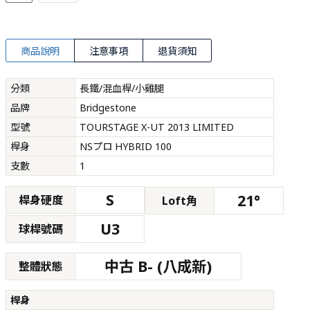
商品說明
注意事項
退貨須知
分類
長鐵/混血桿/小雞腿
品牌
Bridgestone
型號
TOURSTAGE X-UT 2013 LIMITED
桿身
NSプロ HYBRID 100
支數
1
S
21°
桿身硬度
Loft角
U3
球桿號碼
中古 B- (八成新)
整體狀態
桿身