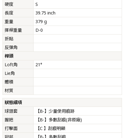
硬度
S
長度
39.75 inch
重量
379 g
揮桿重量
D-0
折點
反彈角
桿頭
Loft角
21°
Lie角
體積
材質
狀態細項
球頭套
【B-】少量使用痕跡
握把
【B-】多數刮痕(非原廠)
打擊面
【C 】刮痕明顯
冠部
【B-】多數刮痕