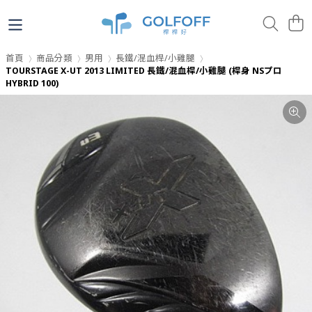
首頁
商品分類
男用
長鐵/混血桿/小雞腿
TOURSTAGE X-UT 2013 LIMITED 長鐵/混血桿/小雞腿 (桿身 NSプロ
HYBRID 100)