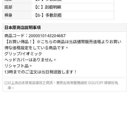
底部
【C 】刮痕明顯
桿身
【B-】多數刮痕
日本原商店說明事項
商品コード：2000010143204687
【お買い得品！】※こちらの商品は当店通常販売価格よりお買い
得な価格設定をしている商品です。
グリップ/イオミック
ヘッドカバーはありません。
リシャフト品。
13時までのご注文は当日発送致します！
以上為日本原商店提供之資訊，實際出貨等服務請依 GOLFOFF 桿桿好為
準。