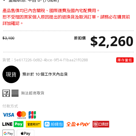
產品售價均已內含關稅、國際運費及國內宅配費用。
恕不受理因買家個人原因提出的退換貨及取消訂單，請務必在購買前
詳加確認。
$
2,260
$
3,100
折扣價
貨號：
5e617226-0d82-4bce-9f54-f1baa21f0288
庫存量低
現貨
預計於 10 個工作天內出貨
無法超商取貨
付款方式