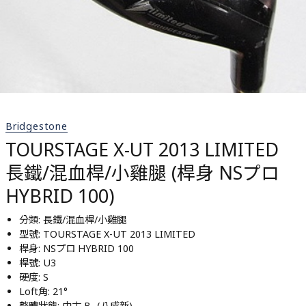
Bridgestone
TOURSTAGE X-UT 2013 LIMITED
長鐵/混血桿/小雞腿 (桿身 NSプロ
HYBRID 100)
分類: 長鐵/混血桿/小雞腿
型號: TOURSTAGE X-UT 2013 LIMITED
桿身: NSプロ HYBRID 100
桿號: U3
硬度: S
Loft角: 21°
整體狀態: 中古 B- (八成新)