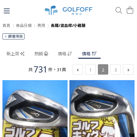
首頁
商品分類
男用
長鐵/混血桿/小雞腿
篩選項目
新上架
熱銷
價格
價格
731
共
件
，
31
頁
1
2
3